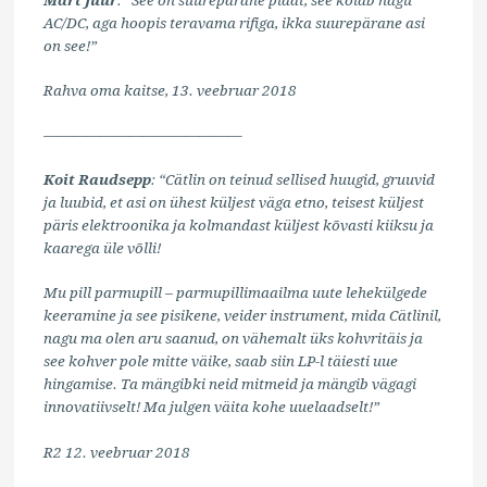
AC/DC, aga hoopis teravama rifiga, ikka suurepärane asi
on see!”
Rahva oma kaitse, 13. veebruar 2018
——————————————
Koit Raudsepp
: “Cätlin on teinud sellised huugid, gruuvid
ja luubid, et asi on ühest küljest väga etno, teisest küljest
päris elektroonika ja kolmandast küljest kõvasti kiiksu ja
kaarega üle võlli!
Mu pill parmupill – parmupillimaailma uute lehekülgede
keeramine ja see pisikene, veider instrument, mida Cätlinil,
nagu ma olen aru saanud, on vähemalt üks kohvritäis ja
see kohver pole mitte väike, saab siin LP-l täiesti uue
hingamise. Ta mängibki neid mitmeid ja mängib vägagi
innovatiivselt! Ma julgen väita kohe uuelaadselt!”
R2 12. veebruar 2018