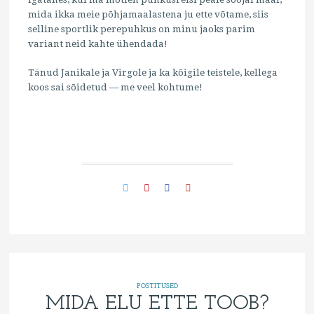
mida ikka meie põhjamaalastena ju ette võtame, siis
selline sportlik perepuhkus on minu jaoks parim
variant neid kahte ühendada!
Tänud Janikale ja Virgole ja ka kõigile teistele, kellega
koos sai sõidetud — me veel kohtume!
POSTITUSED
MIDA ELU ETTE TOOB?