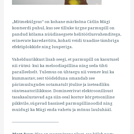
„Mitmekülgsus” on kohane märksõna Cätlin Mägi
kontserdi puhul, kus see tilluke ürgne parmupill on
pandud kõlama nüüdisaegsete helitöötlusvahenditega,
erinevate karedavõitu, kohati veidi traadise tämbriga
efektiplokkide ning luuperiga.
Vaheldusrikkust lisab seegi, et parmupill on kasutusel
nii rütmi- kui ka meloodiapillina ning seda tihti
paralleelselt. Tulemus on ühtaegu nii veenev kui ka
kummastav, sest töödelduna omandab see
pärimuslugudes ootamatult jõulise ja iseteadliku
süntesaatorilikkuse. Domineerivat elektroonilisust
tasakaalustavad aga siin-seal kostuv kõrgetooniline
pikkvile, sügavad bassised parmupillinoodid ning
muidugi ka Mägi enda vahetu ja mõnus lauluhääl.
————————————
Mart Juur
: “See on suurepärane plaat, see kõlab nagu