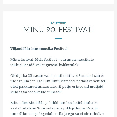
POSTITUSED
MINU 20. FESTIVAL!
Viljandi Pärimusmuusika Festival
Minu festival, Meie festival – pärimusmuusikute
jõulud, jaanid või suguvõsa kokkutulek!
Oled juba 25 aastat vana ja nii tähtis, et Sinust ei saa ei
üle ega ümber. Igal juulikuu viimasel nädalavahetusel
oled pakkunud inimestele nii palju erinevaid muljeid,
kuidas Sa seda kõike suudad?
Mina olen Sind läbi ja lõhki tundnud nüüd juba 20
aastat. Alati on Sinu ootamine pikk ja töine. Vaja ju
uute üllatustega lagedale tulla ja ega Sa ei ole rahul, et