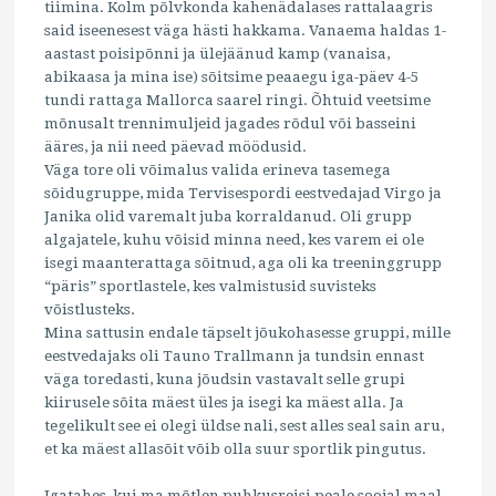
tiimina. Kolm põlvkonda kahenädalases rattalaagris
said iseenesest väga hästi hakkama. Vanaema haldas 1-
aastast poisipõnni ja ülejäänud kamp (vanaisa,
abikaasa ja mina ise) sõitsime peaaegu iga-päev 4-5
tundi rattaga Mallorca saarel ringi. Õhtuid veetsime
mõnusalt trennimuljeid jagades rõdul või basseini
ääres, ja nii need päevad möödusid.
Väga tore oli võimalus valida erineva tasemega
sõidugruppe, mida Tervisespordi eestvedajad Virgo ja
Janika olid varemalt juba korraldanud. Oli grupp
algajatele, kuhu võisid minna need, kes varem ei ole
isegi maanterattaga sõitnud, aga oli ka treeninggrupp
“päris” sportlastele, kes valmistusid suvisteks
võistlusteks.
Mina sattusin endale täpselt jõukohasesse gruppi, mille
eestvedajaks oli Tauno Trallmann ja tundsin ennast
väga toredasti, kuna jõudsin vastavalt selle grupi
kiirusele sõita mäest üles ja isegi ka mäest alla. Ja
tegelikult see ei olegi üldse nali, sest alles seal sain aru,
et ka mäest allasõit võib olla suur sportlik pingutus.
Igatahes, kui ma mõtlen puhkusreisi peale soojal maal,