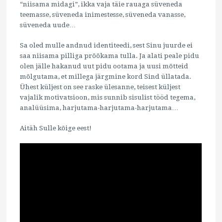
“niisama midagi”, ikka vaja täie rauaga süveneda
teemasse, süveneda inimestesse, süveneda vanasse,
süveneda uude…
Sa oled mulle andnud identiteedi, sest Sinu juurde ei
saa niisama pilliga prõõkama tulla. Ja alati peale pidu
olen jälle hakanud uut pidu ootama ja uusi mõtteid
mõlgutama, et millega järgmine kord Sind üllatada.
Ühest küljest on see raske ülesanne, teisest küljest
vajalik motivatsioon, mis sunnib sisulist tööd tegema,
analüüsima, harjutama-harjutama-harjutama…
Aitäh Sulle kõige eest!