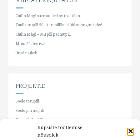
VIIMATI KIRJUTATUD
Cätlin Mägi surrounded by tradition
Tauli torupill 50 – torupillilood ühismängimiseks!
Cätlin Mägi – Mu pill parmupill
Minu 20. festival!
Uued tuuled!
PROJEKTID
Soolo torupill
Soolo parmupill
Torupilli Jussi Trio
Küpsiste töötlemise
Cätlin Mägi & Jaan Pehk
nõusolek
RO:TORO