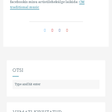
facebookis minu artistilehekülge laikida:
CM
traditional music
OTSI