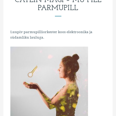
CÄTLIN MÄGI – MU PILL
PARMUPILL
Luupiv parmupilliorkester koos elektroonika ja
südamliku lauluga.