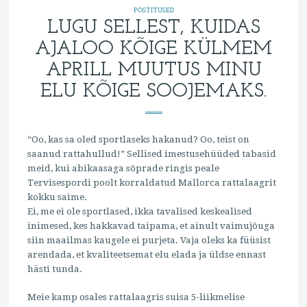
POSTITUSED
LUGU SELLEST, KUIDAS
AJALOO KÕIGE KÜLMEM
APRILL MUUTUS MINU
ELU KÕIGE SOOJEMAKS.
“Oo, kas sa oled sportlaseks hakanud? Oo, teist on
saanud rattahullud!” Sellised imestusehüüded tabasid
meid, kui abikaasaga sõprade ringis peale
Tervisespordi poolt korraldatud Mallorca rattalaagrit
kokku saime.
Ei, me ei ole sportlased, ikka tavalised keskealised
inimesed, kes hakkavad taipama, et ainult vaimujõuga
siin maailmas kaugele ei purjeta. Vaja oleks ka füüsist
arendada, et kvaliteetsemat elu elada ja üldse ennast
hästi tunda.
Meie kamp osales rattalaagris suisa 5-liikmelise