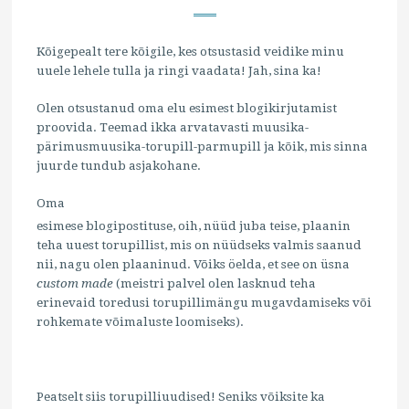
Kõigepealt tere kõigile, kes otsustasid veidike minu
uuele lehele tulla ja ringi vaadata! Jah, sina ka!
Olen otsustanud oma elu esimest blogikirjutamist
proovida. Teemad ikka arvatavasti muusika-
pärimusmuusika-torupill-parmupill ja kõik, mis sinna
juurde tundub asjakohane.
Oma
esimese blogipostituse, oih, nüüd juba teise, plaanin
teha uuest torupillist, mis on nüüdseks valmis saanud
nii, nagu olen plaaninud. Võiks öelda, et see on üsna
custom made
(meistri palvel olen lasknud teha
erinevaid toredusi torupillimängu mugavdamiseks või
rohkemate võimaluste loomiseks).
Peatselt siis torupilliuudised! Seniks võiksite ka