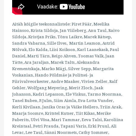
Aitäh kõigile teekonnalistele: Piret Päär, Meelika
Hainsoo, Krista Sildoja, Jan Viileberg, Anu Taul, Raivo
Sildoja, Kristjan Priks, Tõnu Laikre, Marek Rätsep,
Sandra Vabarna, Sille Ilves, Martin Leamon, Astrid
Nõlvak, Elo Kalda, Liisi Koikson, Karl Laanekask, Paul
Daniel, Marti Tärn, Reigo Ahven, Toomas Valk, Jaan
Tätte, Ara Jaraljan, Marek Talts, Aleksandra
Krementskaja, Marko Mägi, Silver Sepp, Margarita
Voskanian, Hando Põldmäe ja Politsei- ja
Piirivalveorkester, Andre Maaker, Vivien Zeller, Ralf
Gehler, Wolfgang Meyering, Merit Zloch, Jaak
Johanson, Kadri Lepasson, Ele Viskus, Tarmo Noormaa,
Tanel Ruben, P.Julm, Siim Aimla, Eva-Lotta Vunder,
Kerli Kivilaan, Janika Oras ja Väike Hellero, Triin Arak,
Maarja Soomre, Kritstel Kutser, Tiit Kikas, Merike
Paberits, Ulvi Võsa, Mari Tammar, Eeva Talsi, Karoliina
Kreintaal, Petri Prauda, Tapani Varis, Erki Pruul, Ali
Levac, Lee Taul, Sänni Noormets, Cathy Sommer,