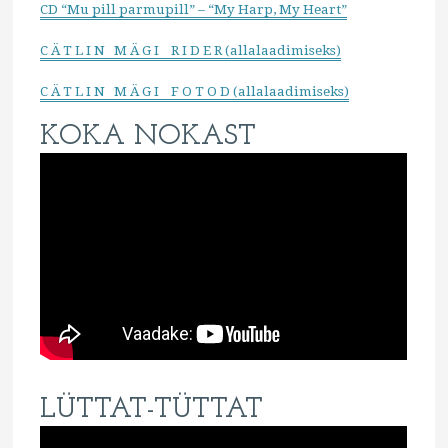
CD “Mu pill parmupill” – “My Harp, My Heart”
C Ä T L I N M Ä G I R I D E R (allalaadimiseks)
C Ä T L I N M Ä G I F O T O D (allalaadimiseks)
KOKA NOKAST
LÜTTAT-TÜTTAT