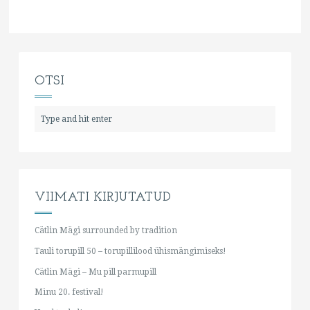
OTSI
VIIMATI KIRJUTATUD
Cätlin Mägi surrounded by tradition
Tauli torupill 50 – torupillilood ühismängimiseks!
Cätlin Mägi – Mu pill parmupill
Minu 20. festival!