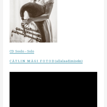
CD Soolo – Solo
C Ä T L I N M Ä G I F O T O D (allalaadimiseks)