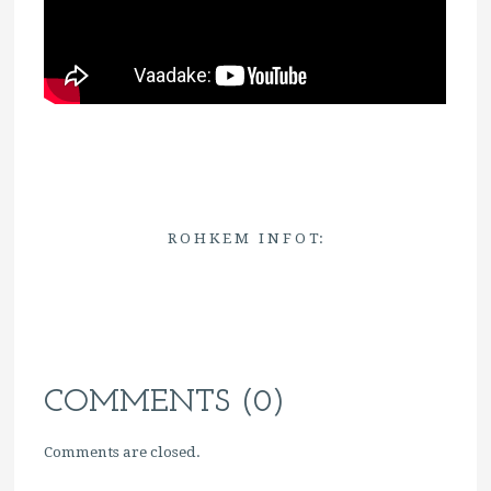
R O H K E M I N F O T:
COMMENTS (0)
Comments are closed.