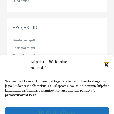
Uued tuuled!
PROJEKTID
Soolo torupill
Soolo parmupill
Torupilli Jussi Trio
Küpsiste töötlemise
Cätlin Mägi & Jaan Pehk
nõusolek
RO:TORO
Ju-Ju
See veebisait kasutab küpsiseid, et tagada teile parim kasutajakogemus
Parmupilli õpituba
ja pakkuda personaliseeritud sisu. Klõpsates "Nõustun", nõustute küpsiste
kasutamisega. Lisateabe saamiseks tutvuge küpsiste poliitika ja
privaatsusavaldusega.
NÕUSTUN KÕIGIGA