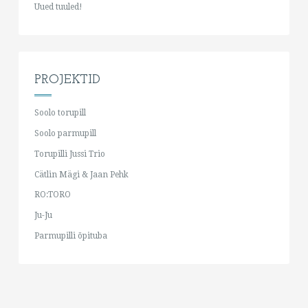
Uued tuuled!
PROJEKTID
Soolo torupill
Soolo parmupill
Torupilli Jussi Trio
Cätlin Mägi & Jaan Pehk
RO:TORO
Ju-Ju
Parmupilli õpituba