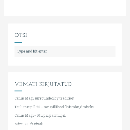
OTSI
VIIMATI KIRJUTATUD
Cätlin Mägi surrounded by tradition
Tauli torupill 50 – torupillilood ühismängimiseks!
Cätlin Mägi – Mu pill parmupill
Minu 20. festival!