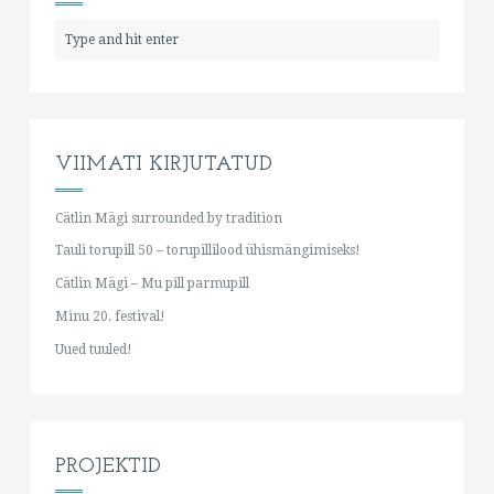
VIIMATI KIRJUTATUD
Cätlin Mägi surrounded by tradition
Tauli torupill 50 – torupillilood ühismängimiseks!
Cätlin Mägi – Mu pill parmupill
Minu 20. festival!
Uued tuuled!
PROJEKTID