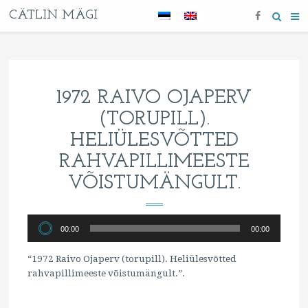
CÄTLIN MÄGI
1972 RAIVO OJAPERV
(TORUPILL).
HELIÜLESVÕTTED
RAHVAPILLIMEESTE
VÕISTUMÄNGULT.
Audioesitaja
00:00
00:00
“1972 Raivo Ojaperv (torupill). Heliülesvõtted
rahvapillimeeste võistumängult.”.