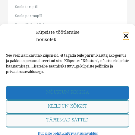
Soolo torupill
Soolo parmupill
Torupilli Jussi Trio
Küpsiste töötlemise
Cätlin Mägi & Jaan Pehk
nõusolek
RO:TORO
Ju-Ju
See veebisait kasutab küpsiseid, et tagada teile parim kasutajakogemus
Parmupilli õpituba
ja pakkuda personaliseeritud sisu. Klõpsates "Nõustun", nõustute küpsiste
kasutamisega. Lisateabe saamiseks tutvuge küpsiste poliitika ja
privaatsusavaldusega.
NÕUSTUN KÕIGIGA
©
KEELDUN KÕIGIST
TÄPSEMAD SÄTTED
TOP
Küpsiste poliitika
Privaatsusavaldus