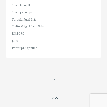
Soolo torupill
Soolo parmupill
Torupilli Jussi Trio
Cätlin Mägi & Jaan Pehk
RO:TORO
Ju-Ju
Parmupilli õpituba
©
TOP