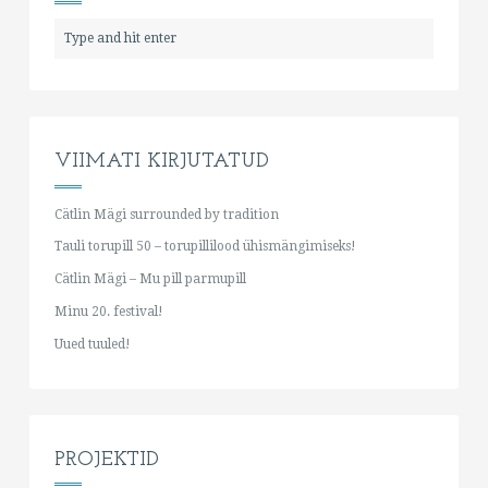
VIIMATI KIRJUTATUD
Cätlin Mägi surrounded by tradition
Tauli torupill 50 – torupillilood ühismängimiseks!
Cätlin Mägi – Mu pill parmupill
Minu 20. festival!
Uued tuuled!
PROJEKTID