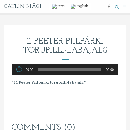
CÄTLIN MÄGI
11 PEETER PIILPÄRKI
TORUPILLI-LABAJALG
Audioesitaja
00:00
00:00
“11 Peeter Piilpärki torupilli-labajalg”.
COMMENTS (0)