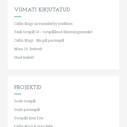
VIIMATI KIRJUTATUD
Cätlin Mägi surrounded by tradition
Tauli torupill 50 – torupillilood ühismängimiseks!
Cätlin Mägi – Mu pill parmupill
Minu 20. festival!
Uued tuuled!
PROJEKTID
Soolo torupill
Soolo parmupill
Torupilli Jussi Trio
Cätlin Mägi & Jaan Pehk