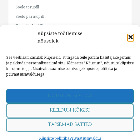
Soolo torupill
Soolo parmupill
Torupilli Jussi Trio
Küpsiste töötlemise
Cätlin Mägi & Jaan Pehk
nõusolek
RO:TORO
Ju-Ju
See veebisait kasutab küpsiseid, et tagada teile parim kasutajakogemus
Parmupilli õpituba
ja pakkuda personaliseeritud sisu. Klõpsates "Nõustun", nõustute küpsiste
kasutamisega. Lisateabe saamiseks tutvuge küpsiste poliitika ja
privaatsusavaldusega.
NÕUSTUN KÕIGIGA
©
KEELDUN KÕIGIST
TÄPSEMAD SÄTTED
TOP
Küpsiste poliitika
Privaatsusavaldus