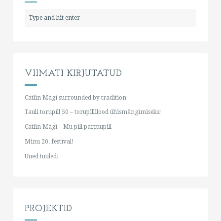
VIIMATI KIRJUTATUD
Cätlin Mägi surrounded by tradition
Tauli torupill 50 – torupillilood ühismängimiseks!
Cätlin Mägi – Mu pill parmupill
Minu 20. festival!
Uued tuuled!
PROJEKTID