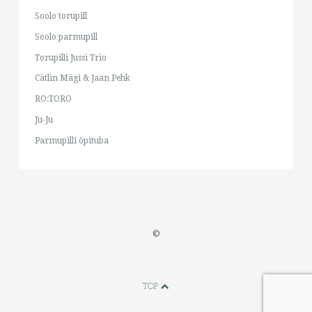
Soolo torupill
Soolo parmupill
Torupilli Jussi Trio
Cätlin Mägi & Jaan Pehk
RO:TORO
Ju-Ju
Parmupilli õpituba
©
TOP