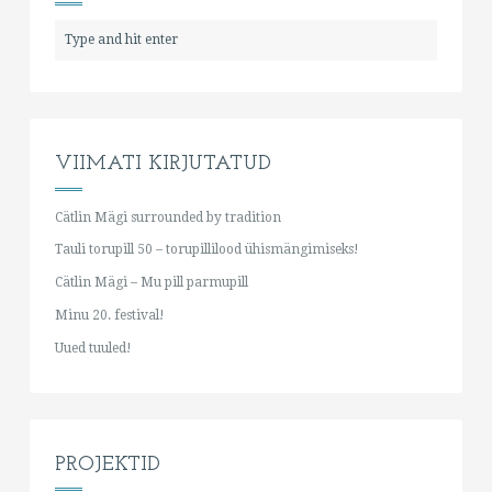
VIIMATI KIRJUTATUD
Cätlin Mägi surrounded by tradition
Tauli torupill 50 – torupillilood ühismängimiseks!
Cätlin Mägi – Mu pill parmupill
Minu 20. festival!
Uued tuuled!
PROJEKTID