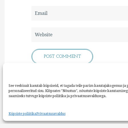
See veebisait kasutab küpsiseid, et tagada teile parim kasutajakogemus ja
personaliseeritud sisu. Klõpsates "Nõustun", nõustute küpsiste kasutamiseg
saamiseks tutvuge küpsiste poliitika ja privaatsusavaldusega.
©
Küpsiste poliitika
Privaatsusavaldus