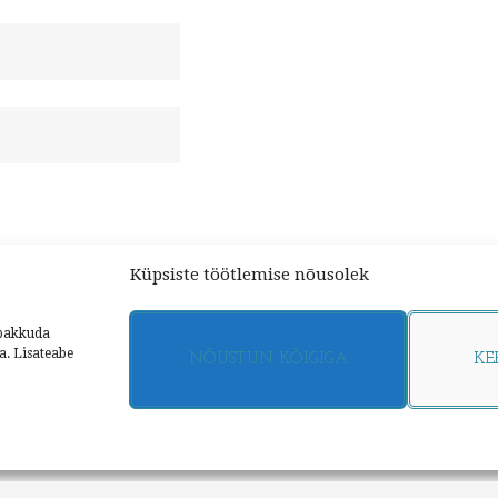
Küpsiste töötlemise nõusolek
 pakkuda
a. Lisateabe
NÕUSTUN KÕIGIGA
KE