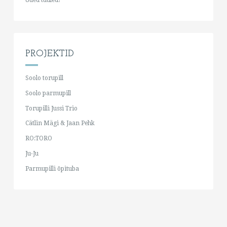
PROJEKTID
Soolo torupill
Soolo parmupill
Torupilli Jussi Trio
Cätlin Mägi & Jaan Pehk
RO:TORO
Ju-Ju
Parmupilli õpituba